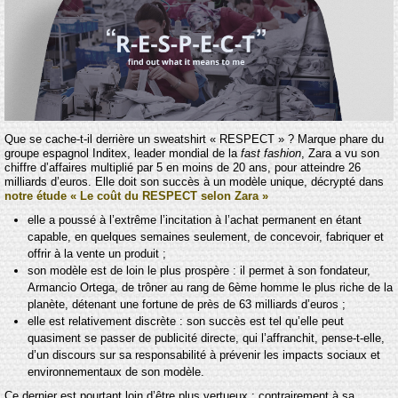
Que se cache-t-il derrière un sweatshirt « RESPECT » ? Marque phare du
groupe espagnol Inditex, leader mondial de la
fast fashion
, Zara a vu son
chiffre d’affaires multiplié par 5 en moins de 20 ans, pour atteindre 26
milliards d’euros. Elle doit son succès à un modèle unique, décrypté dans
notre étude « Le coût du RESPECT selon Zara »
elle a poussé à l’extrême l’incitation à l’achat permanent en étant
capable, en quelques semaines seulement, de concevoir, fabriquer et
offrir à la vente un produit ;
son modèle est de loin le plus prospère : il permet à son fondateur,
Armancio Ortega, de trôner au rang de 6ème homme le plus riche de la
planète, détenant une fortune de près de 63 milliards d’euros ;
elle est relativement discrète : son succès est tel qu’elle peut
quasiment se passer de publicité directe, qui l’affranchit, pense-t-elle,
d’un discours sur sa responsabilité à prévenir les impacts sociaux et
environnementaux de son modèle.
Ce dernier est pourtant loin d’être plus vertueux : contrairement à sa