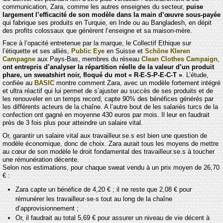
communication, Zara, comme les autres enseignes du secteur,
puise
largement l’efficacité de son modèle dans la main d’œuvre sous-payée
qui fabrique ses produits en Turquie, en Inde ou au Bangladesh, en dépit
des profits colossaux que génèrent l’enseigne et sa maison-mère.
Face à l’opacité entretenue par la marque, le Collectif Ethique sur
l’étiquette et ses alliés,
Public Eye
en Suisse et
Schöne Kleren
Campagne
aux Pays-Bas, membres du réseau
Clean Clothes Campaign
,
ont entrepris d’analyser la répartition réelle de la valeur d’un produit
phare, un sweatshirt noir, floqué du mot « R-E-S-P-E-C-T »
. L’étude,
confiée au
BASIC
montre comment Zara, avec un modèle fortement intégré
et ultra réactif qui lui permet de s’ajuster au succès de ses produits et de
les renouveler en un temps record, capte 90% des bénéfices générés par
les différents acteurs de la chaîne. A l’autre bout de les salariés turcs de la
confection ont gagné en moyenne 430 euros par mois. Il leur en faudrait
près de 3 fois plus pour atteindre un salaire vital.
Or, garantir un salaire vital aux travailleur.se.s est bien une question de
modèle économique, donc de choix. Zara aurait tous les moyens de mettre
au cœur de son modèle le droit fondamental des travailleur.se.s à toucher
une rémunération décente.
Selon nos estimations, pour chaque sweat vendu à un prix moyen de 26,70
€ :
Zara capte un bénéfice de 4,20 € ; il ne reste que 2,08 € pour
rémunérer les travailleur·se·s tout au long de la chaîne
d’approvisionnement ;
Or, il faudrait au total 5,69 € pour assurer un niveau de vie décent à