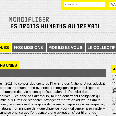
OUÉS
NOS MISSIONS
MOBILISEZ-VOUS
LE COLLECTIF
NS UNIES
A
Da
le
oc
juin 2011, le conseil des droits de l’Homme des Nations Unies adoptait
texte qui représente une avancée non négligeable pour protéger les
Le
ts humains des violations qui résulteraient de l’activité des
20
eprises. Ces principes directeurs, tout en confirmant l’obligation qui
Re
ombe aux États de respecter, protéger et mettre en œuvre les droits
Co
ains, reconnaissent la responsabilité aux entreprises de les respecter,
dé
nstaurant un principe de « due diligence » ou « diligence raisonnable ».
Bl
rincipe énonce que l’entreprise a une obligation d’identifier et de
an