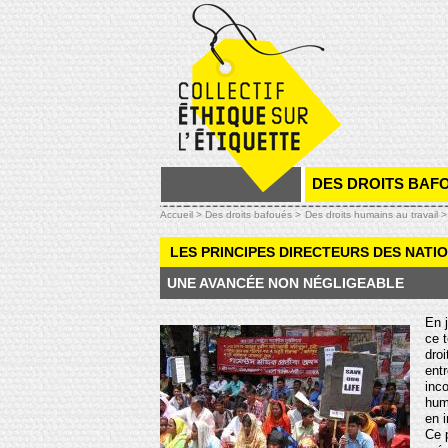
DES DROITS BAF
Accueil >
Des droits bafoués >
Des droits humains au travail >
LES PRINCIPES DIRECTEURS DES NATIO
UNE AVANCÉE NON NÉGLIGEABLE
En 
ce 
droi
entr
inc
hum
en i
Ce p