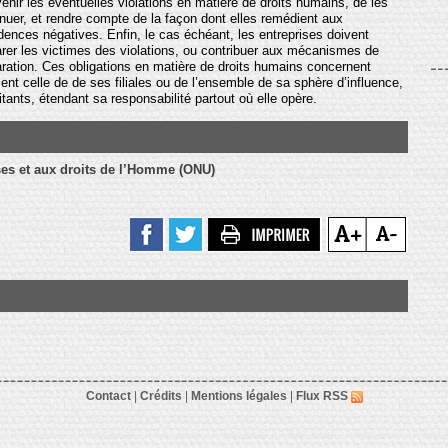
enir les éventuelles violations en matière de droits humains, de les
énuer, et rendre compte de la façon dont elles remédient aux
idences négatives. Enfin, le cas échéant, les entreprises doivent
arer les victimes des violations, ou contribuer aux mécanismes de
aration. Ces obligations en matière de droits humains concernent
ment celle de de ses filiales ou de l’ensemble de sa sphère d’influence,
nts, étendant sa responsabilité partout où elle opère.
ises et aux droits de l’Homme (ONU)
Contact
|
Crédits
|
Mentions légales
|
Flux RSS